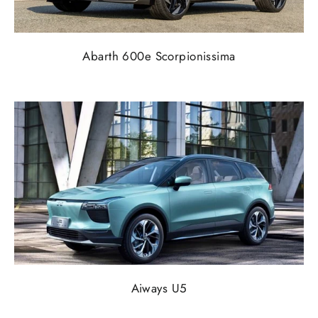
Abarth 600e Scorpionissima
Aiways U5