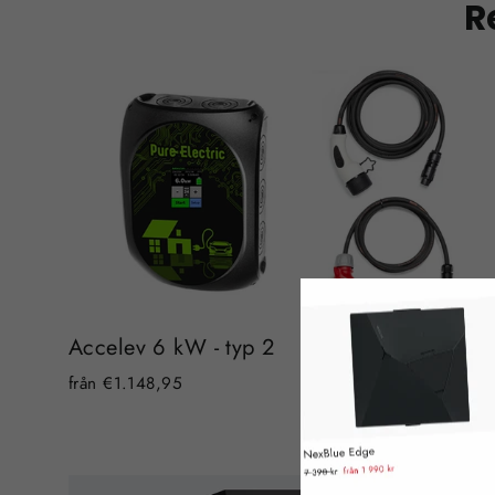
R
Accelev 6 kW - typ 2
från €1.148,95