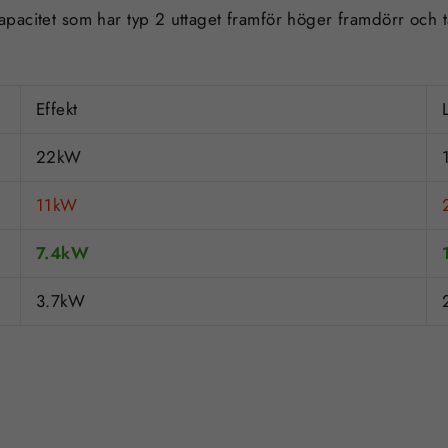
kapacitet som har
typ 2
uttaget framför
höger framdörr
och 
Effekt
22kW
11kW
7.4kW
3.7kW