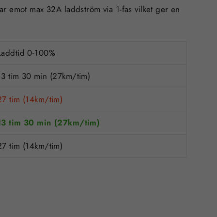
tar emot max
32A
laddström via
1-fas
vilket ger en
Laddtid 0-100%
13 tim 30 min (27km/tim)
27 tim (14km/tim)
13 tim 30 min (27km/tim)
27 tim (14km/tim)