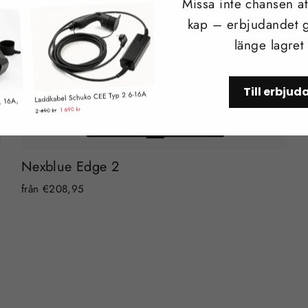
Missa inte chansen att
kap – erbjudandet g
länge lagret
Till erbju
Nexblue Edge 2
från €208,95