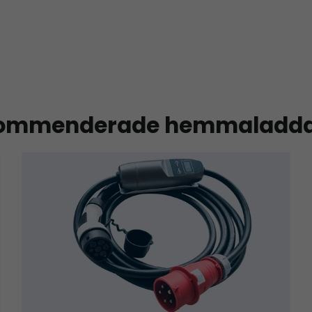
ommenderade hemmaladda