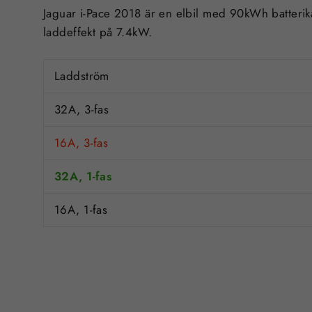
Jaguar i-Pace 2018
är en
elbil
med
90kWh
batteri
laddeffekt på
7.4kW
.
Laddström
32A, 3-fas
16A, 3-fas
32A, 1-fas
16A, 1-fas