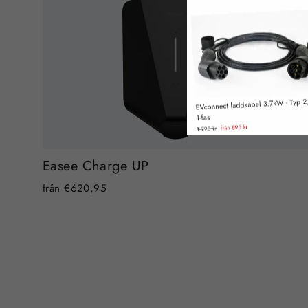
Easee Charge UP
från €620,95