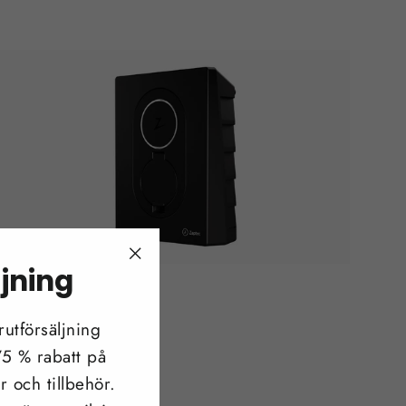
ljning
"Stäng
Zaptec Go 22 kW
(esc)"
från €592,95
utförsäljning
 75 % rabatt på
r och tillbehör.