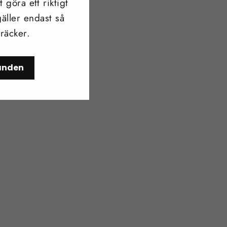
 göra ett riktigt
äller endast så
 räcker.
danden