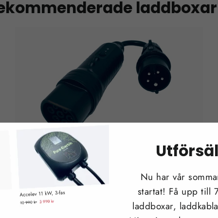
ekommenderade laddboxar
Utförsä
Metron portabel laddare - 11 kW
från €347,95
Nu har vår sommar
startat! Få upp till
laddboxar, laddkabla