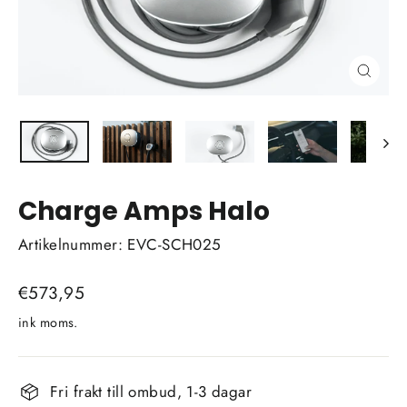
Stäng
(esc)
Charge Amps Halo
Artikelnummer: EVC-SCH025
Vanligt
€573,95
pris
ink moms.
Fri frakt till ombud, 1-3 dagar