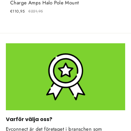
Charge Amps Halo Pole Mount
W
€110,95
€221,95
€3
Varför välja oss?
Evconnect är det företaget i branschen som