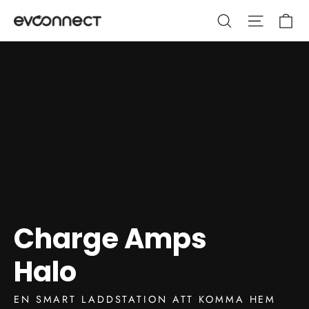
Hoppa
Va
Sök
Webbpla
till
innehållet
Charge Amps
Halo
EN SMART LADDSTATION ATT KOMMA HEM