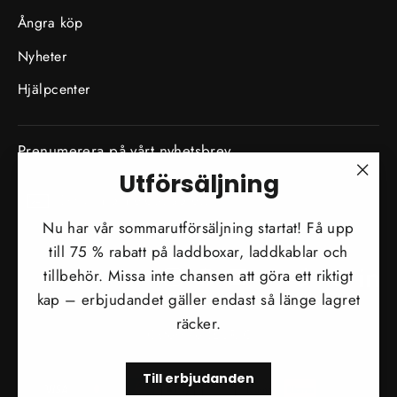
Ångra köp
Nyheter
Hjälpcenter
Prenumerera på vårt nyhetsbrev
Utförsäljning
SKRIV
"Stä
Prenumerera
IN
DIN
(esc)
Nu har vår sommarutförsäljning startat! Få upp
E-
POSTADRESS
till 75 % rabatt på laddboxar, laddkablar och
tillbehör. Missa inte chansen att göra ett riktigt
Instagram
Facebook
YouTube
Twitter
TikTok
Tumblr
Li
kap – erbjudandet gäller endast så länge lagret
Valuta
räcker.
Österrike (EUR €)
Till erbjudanden