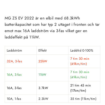
MG ZS EV 2022
är en
elbil
med 68.3
kWh
batterikapacitet som har
typ 2
uttaget i
fronten
och tar
emot max 16
A
laddström via 3
-fas
vilket ger en
laddeffekt på 11
kW
.
Laddström
Effekt
Laddtid 0-100%
7 tim 30 min
32A, 3-fas
22kW
(49km/tim)
7 tim 30 min
16A, 3-fas
11kW
(49km/tim)
21 tim 45 min
16A, 3-fas
3.7kW
(17km/tim)
10A, 1-fas
2.3kW
35 tim (11km/tim)