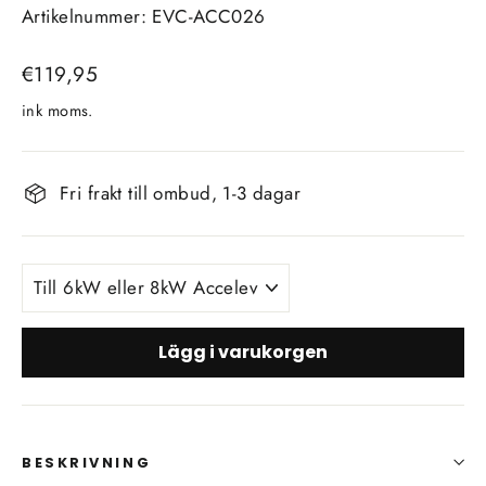
Artikelnummer: EVC-ACC026
Vanligt
€119,95
pris
ink moms.
Fri frakt till ombud, 1-3 dagar
TILL
MODELL
Lägg i varukorgen
BESKRIVNING