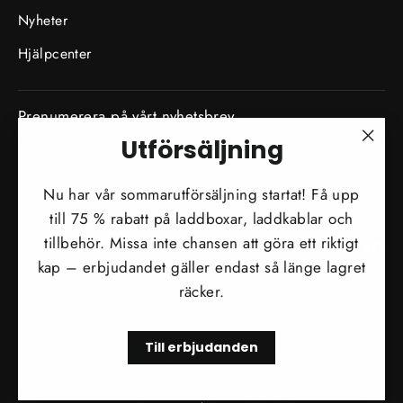
Nyheter
Hjälpcenter
Prenumerera på vårt nyhetsbrev
Utförsäljning
SKRIV
"Stä
Prenumerera
IN
DIN
(esc)
Nu har vår sommarutförsäljning startat! Få upp
E-
POSTADRESS
till 75 % rabatt på laddboxar, laddkablar och
tillbehör. Missa inte chansen att göra ett riktigt
Instagram
Facebook
YouTube
Twitter
TikTok
Tumblr
Li
kap – erbjudandet gäller endast så länge lagret
Valuta
räcker.
Österrike (EUR €)
Till erbjudanden
© 2026 EVconnect | Södra Kungsvägen 71, 18132 Lidingö | 08 - 48 00 14 60 |