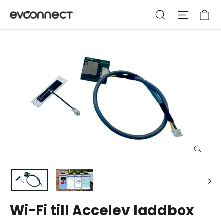
Hoppa
Va
Sök
Webbpla
till
innehållet
Stäng
(esc)
Wi-Fi till Accelev laddbox