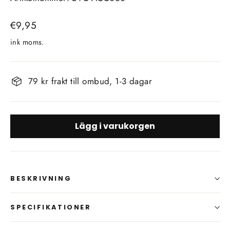
Vanligt
€9,95
pris
ink moms.
79 kr frakt till ombud, 1-3 dagar
Lägg i varukorgen
BESKRIVNING
SPECIFIKATIONER