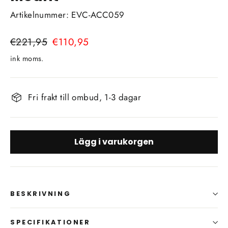
Artikelnummer: EVC-ACC059
Vanligt
€221,95
Försäljningspris
€110,95
pris
ink moms.
Fri frakt till ombud, 1-3 dagar
Lägg i varukorgen
BESKRIVNING
SPECIFIKATIONER