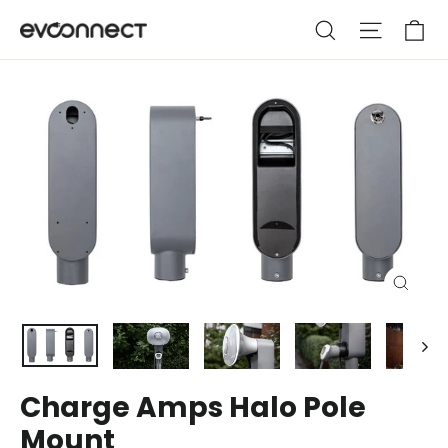
Hoppa
Va
Sök
Webbpla
till
innehållet
Stäng
(esc)
Charge Amps Halo Pole
Mount