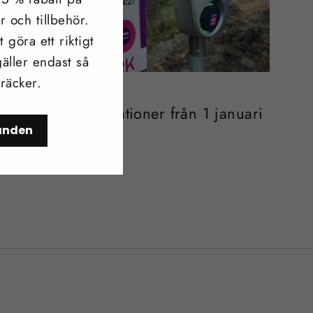
r och tillbehör.
 göra ett riktigt
äller endast så
 räcker.
OKT. 01, 2024
Ny lag om laddstationer från 1 januari
danden
2025