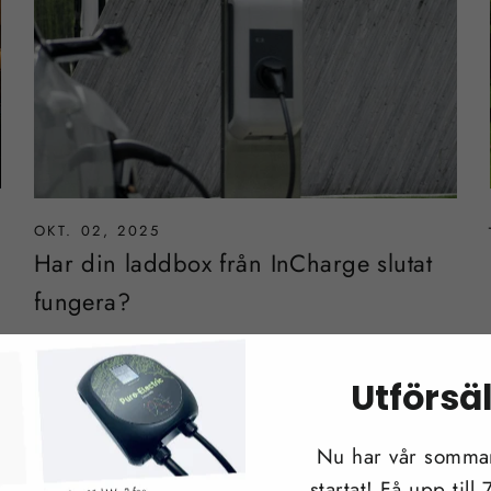
OKT. 02, 2025
Har din laddbox från InCharge slutat
fungera?
Utförsä
Nu har vår sommar
startat! Få upp till