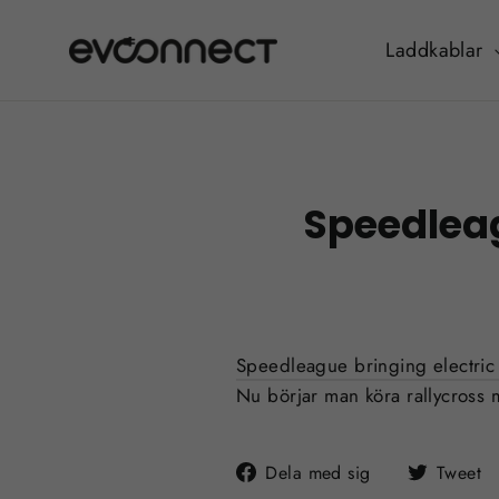
Hoppa
till
Laddkablar
innehållet
Speedleag
Speedleague bringing electric 
Nu börjar man köra rallycross m
Dela
Dela med sig
Tweet
på