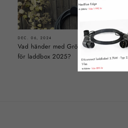
DEC. 06, 2024
Vad händer med Grön teknik avdrag
för laddbox 2025?