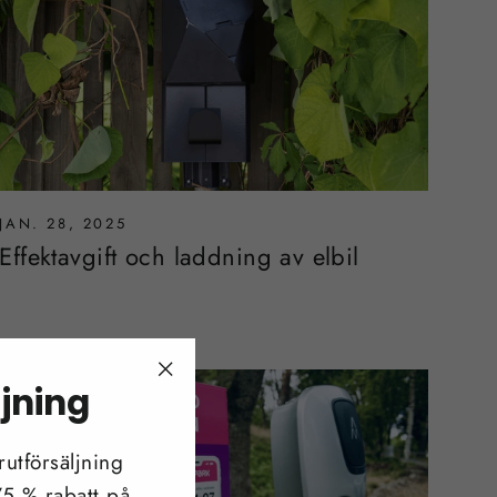
JAN. 28, 2025
Effektavgift och laddning av elbil
ljning
"Stäng
(esc)"
utförsäljning
 75 % rabatt på