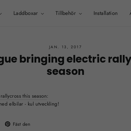
Laddboxar
Tillbehör
Installation
JAN. 13, 2017
ue bringing electric rally
season
rallycross this season
:
ed elbilar - kul utveckling!
Tweet
Fäst
Fäst den
på
på