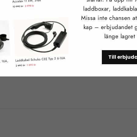
laddboxar, laddkabla
Missa inte chansen att
kap – erbjudandet g
länge lagret
OKT. 21, 2024
Laddkablar för Tesla
Till erbju