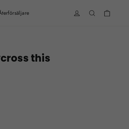
Vagn
Logga in
Sök
Återförsäljare
cross this