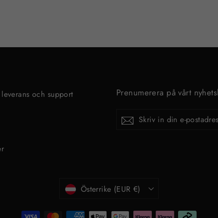
Prenumerera på vårt nyhets
 leverans och support
p
SKRIV
Prenumerera
IN
DIN
E-
POSTADRESS
er
Valuta
Österrike (EUR €)