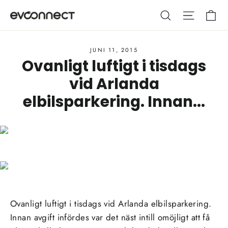
Hoppa
Va
Sök
Webbpla
till
innehållet
JUNI 11, 2015
Ovanligt luftigt i tisdags
vid Arlanda
elbilsparkering. Innan...
Ovanligt luftigt i tisdags vid Arlanda elbilsparkering.
Innan avgift infördes var det näst intill omöjligt att få