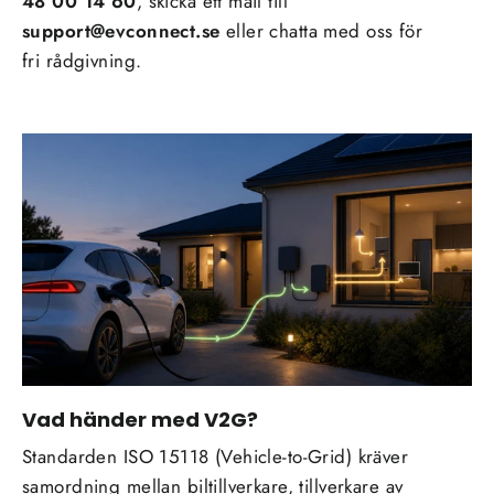
48 00 14 60
, skicka ett mail till
support@evconnect.se
eller chatta med oss för
fri rådgivning.
Vad händer med V2G?
Standarden ISO 15118 (Vehicle-to-Grid) kräver
samordning mellan biltillverkare, tillverkare av