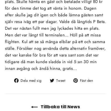
plats. Skulle hämta en gäst och betalade villigt 80 kr
för den timme det tog att vänta in honom. Dagen
efter skulle jag dit igen och både lämna gästen samt
själv resa iväg ett par dagar. Valde då långtids P Beta.
Det var nästan fullt men jag lyckades hitta en plats.
Men det var långt till terminalen… Höll på att missa
flighten. Kul att se så många elbilar på ett och samma
ställe. Försöker nog använda detta alternativ framöver,
det var kanske för bra för att vara sant som det var
tidigare då man kunde sladda in vid 5:an 30 min
innan avgång och ändå hinna, gratis…
Dela
Tweet
Fäst
Dela med sig
Tweet
Fäst den
på
på
på
Facebook
Twitter
Pinteres
Tillbaka till News