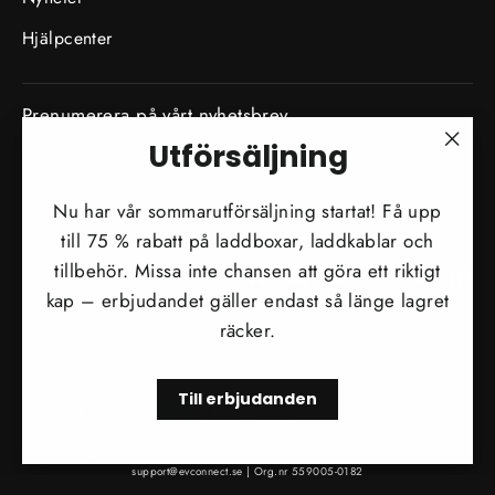
Hjälpcenter
Prenumerera på vårt nyhetsbrev
Utförsäljning
SKRIV
"Stä
Prenumerera
IN
DIN
(esc)
Nu har vår sommarutförsäljning startat! Få upp
E-
POSTADRESS
till 75 % rabatt på laddboxar, laddkablar och
tillbehör. Missa inte chansen att göra ett riktigt
Instagram
Facebook
YouTube
Twitter
TikTok
Tumblr
Li
kap – erbjudandet gäller endast så länge lagret
Valuta
räcker.
Österrike (EUR €)
Till erbjudanden
© 2026 EVconnect | Södra Kungsvägen 71, 18132 Lidingö | 08 - 48 00 14 60 |
support@evconnect.se | Org.nr 559005-0182