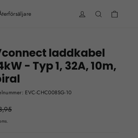
Vagn
Logga in
Sök
Återförsäljare
Vconnect laddkabel
4kW - Typ 1, 32A, 10m,
iral
kelnummer: EVC-CHC008SG-10
gt
3,95
Försäljningspris
oms.