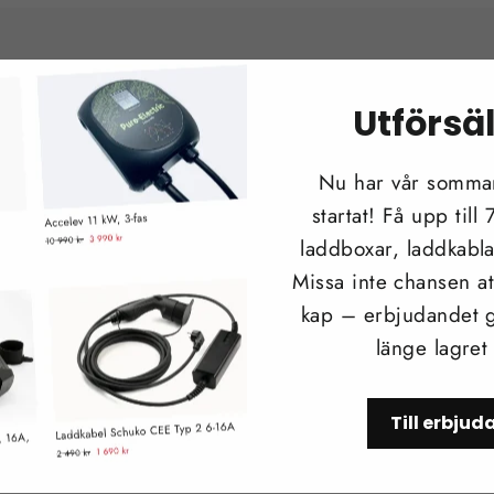
Utförsä
Vad tycker våra kunder?
Nu har vår sommar
startat! Få upp till
laddboxar, laddkabla
Missa inte chansen att
★★★★★
kap – erbjudandet g
länge lagret
Mycket professionellt bemötande.
Jättenöjd!
Till erbju
Lars G