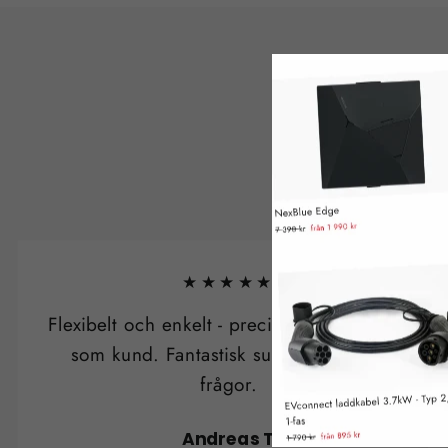
★★★★★
Flexibelt och enkelt - precis så man önskar
som kund. Fantastisk support/svar på
frågor.
Andreas T