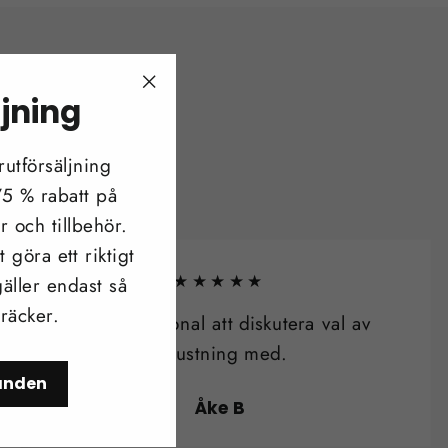
ljning
"Stäng
(esc)"
utförsäljning
 75 % rabatt på
r och tillbehör.
 göra ett riktigt
★★★★★
äller endast så
 räcker.
Kunnig personal att diskutera val av
utrustning med.
danden
Åke B