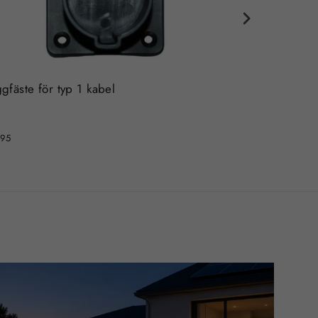
gfäste för typ 1 kabel
Väggfäste (vin
,95
€15,95