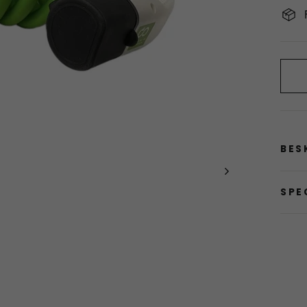
BES
SPE