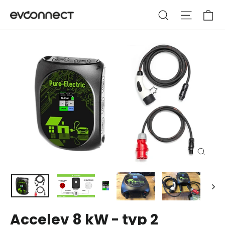
Hoppa
Va
Sök
Webbpla
till
innehållet
Stäng
(esc)
Accelev 8 kW - typ 2