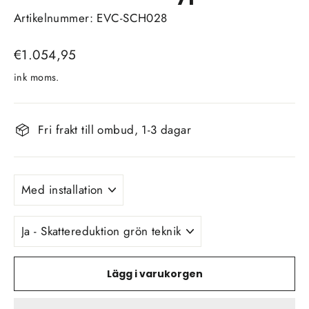
Artikelnummer: EVC-SCH028
Vanligt
€1.054,95
pris
ink moms.
Fri frakt till ombud, 1-3 dagar
INSTALLATION
AV
LADDBOX?
BIDRAG
FÖR
INSTALLATION
&
LADDBOX?
Lägg i varukorgen