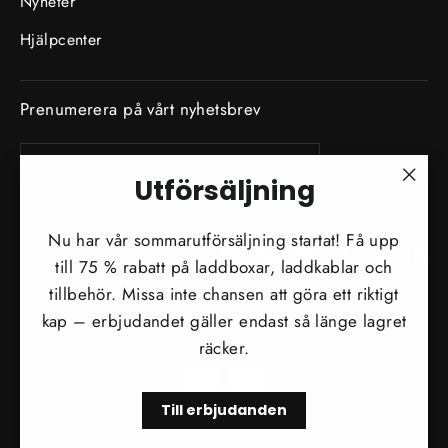
Nyheter
Hjälpcenter
Prenumerera på vårt nyhetsbrev
SKRIV
Prenumerera
IN
DIN
Utförsäljning
E-
"Stä
POSTADRESS
(esc)
Nu har vår sommarutförsäljning startat! Få upp
Instagram
Facebook
YouTube
Twitter
TikTok
Tumblr
Li
till 75 % rabatt på laddboxar, laddkablar och
tillbehör. Missa inte chansen att göra ett riktigt
Valuta
Österrike (EUR €)
kap – erbjudandet gäller endast så länge lagret
räcker.
Till erbjudanden
© 2026 EVconnect | Södra Kungsvägen 71, 18132 Lidingö | 08 - 48 00 14 60 |
support@evconnect.se | Org.nr 559005-0182