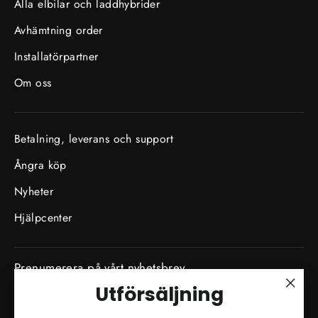
Alla elbilar och laddhybrider
Avhämtning order
Installatörpartner
Om oss
Betalning, leverans och support
Ångra köp
Nyheter
Hjälpcenter
Prenumerera på vårt nyhetsbrev
Utförsäljning
Skriv
"Stä
Prenumerera