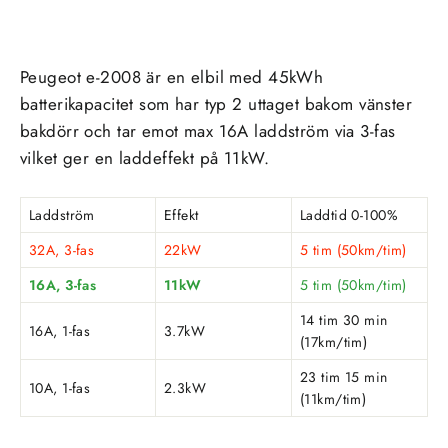
Peugeot e-2008
är en
elbil
med
45kWh
batterikapacitet som har
typ 2
uttaget
bakom vänster
bakdörr
och tar emot max
16A
laddström via
3-fas
vilket ger en laddeffekt på
11kW
.
Laddström
Effekt
Laddtid 0-100%
32A, 3-fas
22kW
5 tim (50km/tim)
16A, 3-fas
11kW
5 tim (50km/tim)
14 tim 30 min
16A, 1-fas
3.7kW
(17km/tim)
23 tim 15 min
10A, 1-fas
2.3kW
(11km/tim)