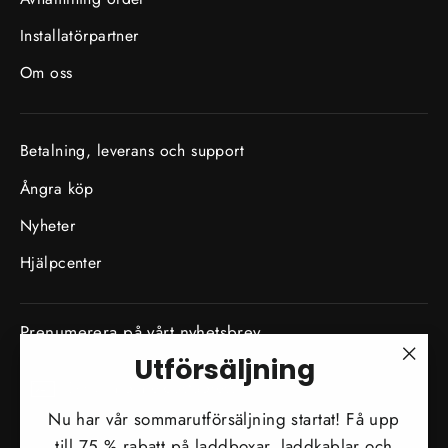
Installatörpartner
Om oss
Betalning, leverans och support
Ångra köp
Nyheter
Hjälpcenter
Prenumerera på vårt nyhetsbrev
Utförsäljning
Skriv
"Stä
Prenumerera
in
(esc)
Nu har vår sommarutförsäljning startat! Få upp
din
till 75 % rabatt på laddboxar, laddkablar och