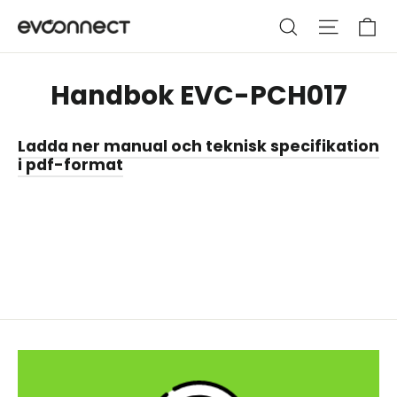
Hoppa
Va
Sök
Webbpla
till
innehållet
Handbok EVC-PCH017
Ladda ner manual och teknisk specifikation
i pdf-format