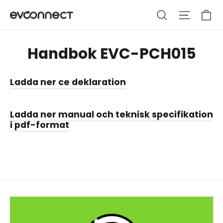
Hoppa
Va
Sök
Webbpla
till
innehållet
Handbok EVC-PCH015
Ladda ner ce deklaration
Ladda ner manual och teknisk specifikation
i pdf-format