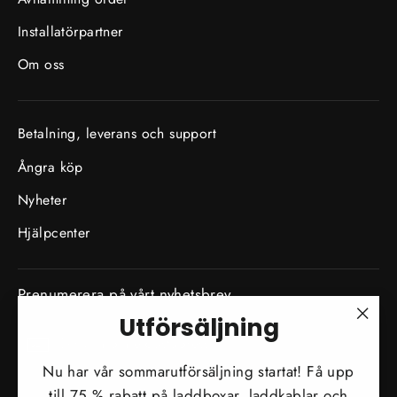
Installatörpartner
Om oss
Betalning, leverans och support
Ångra köp
Nyheter
Hjälpcenter
Prenumerera på vårt nyhetsbrev
Utförsäljning
Skriv
"Stä
Prenumerera
in
(esc)
Nu har vår sommarutförsäljning startat! Få upp
din
till 75 % rabatt på laddboxar, laddkablar och