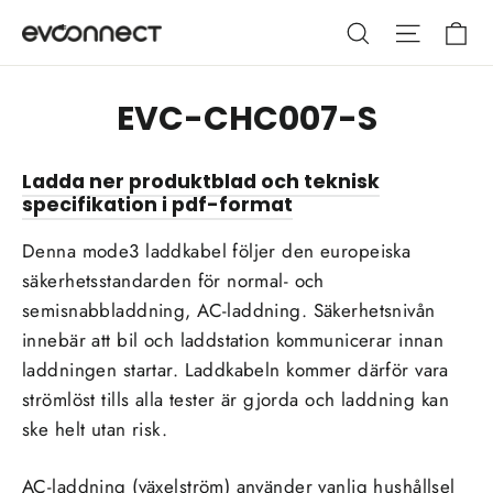
Hoppa
Va
Sök
Webbpla
till
innehållet
EVC-CHC007-S
Ladda ner produktblad och teknisk
specifikation i pdf-format
Denna mode3 laddkabel följer den europeiska
säkerhetsstandarden för normal- och
semisnabbladdning, AC-laddning. Säkerhetsnivån
innebär att bil och laddstation kommunicerar innan
laddningen startar. Laddkabeln kommer därför vara
strömlöst tills alla tester är gjorda och laddning kan
ske helt utan risk.
AC-laddning (växelström) använder vanlig hushållsel