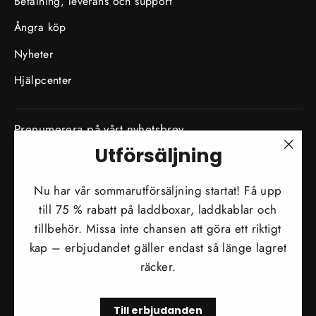
Betalning, leverans och support
Ångra köp
Nyheter
Hjälpcenter
Prenumerera på vårt nyhetsbrev
Utförsäljning
Skriv
"Stä
Prenumerera
in
(esc)
Nu har vår sommarutförsäljning startat! Få upp
din
till 75 % rabatt på laddboxar, laddkablar och
e-
tillbehör. Missa inte chansen att göra ett riktigt
Instagram
Facebook
YouTube
Twitter
TikTok
Tumblr
Li
postadress
kap – erbjudandet gäller endast så länge lagret
Valuta
räcker.
Österrike (EUR €)
Till erbjudanden