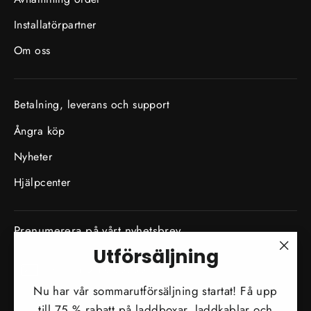
Installatörpartner
Om oss
Betalning, leverans och support
Ångra köp
Nyheter
Hjälpcenter
Prenumerera på vårt nyhetsbrev
Utförsäljning
Skriv
"Stä
Prenumerera
in
(esc)
Nu har vår sommarutförsäljning startat! Få upp
din
till 75 % rabatt på laddboxar, laddkablar och