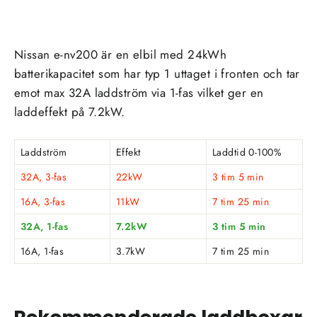
Nissan e-nv200
är en
elbil
med
24kWh
batterikapacitet som har
typ 1
uttaget i
fronten
och tar
emot max
32A
laddström via
1-fas
vilket ger en
laddeffekt på
7.2kW
.
Laddström
Effekt
Laddtid 0-100%
32A, 3-fas
22kW
3 tim 5 min
16A, 3-fas
11kW
7 tim 25 min
32A, 1-fas
7.2kW
3 tim 5 min
16A, 1-fas
3.7kW
7 tim 25 min