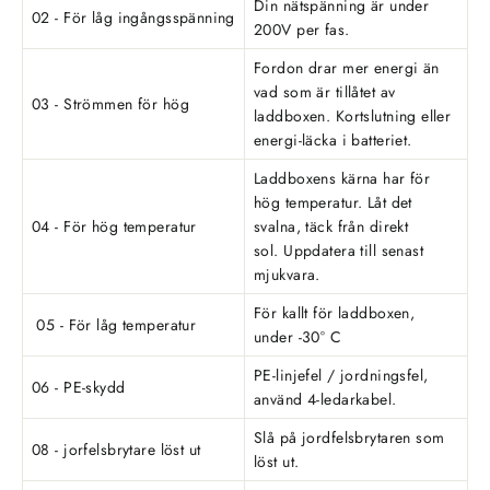
Din nätspänning är under
02 - För låg ingångsspänning
200V per fas.
Fordon drar mer energi än
vad som är tillåtet av
03 - Strömmen för hög
laddboxen. Kortslutning eller
energi-läcka i batteriet.
Laddboxens kärna har för
hög temperatur. Låt det
04 - För hög temperatur
svalna, täck från direkt
sol. Uppdatera till senast
mjukvara.
För kallt för laddboxen,
05 - För låg temperatur
under -30° C
PE-linjefel / jordningsfel,
06 - PE-skydd
använd 4-ledarkabel.
Slå på jordfelsbrytaren som
08 - jorfelsbrytare löst ut
löst ut.