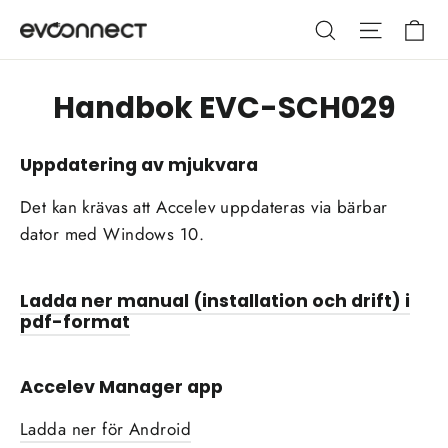
Hoppa
Va
Sök
Webbpla
till
innehållet
Handbok EVC-SCH029
Uppdatering av mjukvara
Det kan krävas att Accelev uppdateras via bärbar
dator med Windows 10.
Ladda ner manual (installation och drift) i
pdf-format
Accelev Manager app
Ladda ner för Android