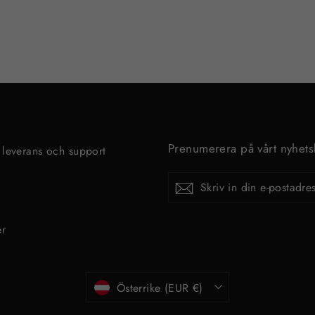
Prenumerera på vårt nyhets
 leverans och support
p
SKRIV
Prenumerera
IN
DIN
E-
POSTADRESS
er
Valuta
Österrike (EUR €)