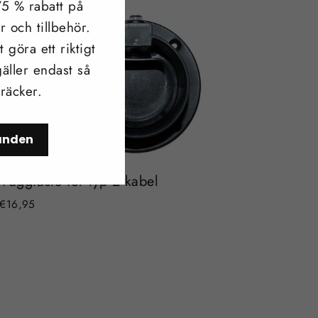
 75 % rabatt på
r och tillbehör.
 göra ett riktigt
äller endast så
 räcker.
danden
Väggfäste för typ 2 kabel
€16,95