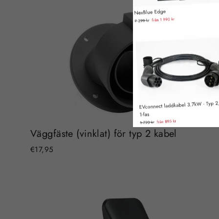
Väggfäste (vinklat) för typ 2 kabel
€17,95