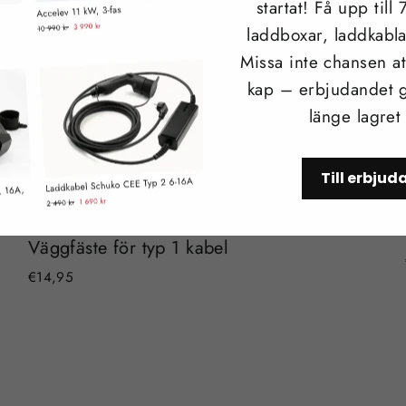
startat! Få upp till
laddboxar, laddkabla
Missa inte chansen att
kap – erbjudandet g
länge lagret
Till erbju
Väggfäste för typ 1 kabel
€14,95